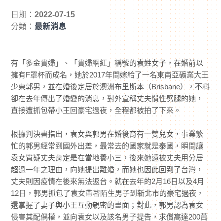
日期：
2022-07-15
分類：
最新消息
有「多金貴婦」、「貴婦網紅」稱號的袁姓女子，在婚前以
擁有F罩杯而成名，她於2017年間嫁給了一名東南亞礦業大王
少東郭男，並在婚後定居於澳洲布里斯本（Brisbane），不料
卻在去年傳出了婚變的消息，對外宣稱丈夫慣性劈腿的她，
直接遭抓包帶小王回豪宅過夜，全程都被拍了下來。
根據判決書指出，袁女與郭男在婚後育有一雙兒女，事業繁
忙的郭男經常到國外出差，最常去的國家就是泰國，瞬間讓
袁女質疑丈夫肯定是在當地養小三，後來她還被丈夫用分居
超過一年之理由，向她提出離婚，而她也因此回到了台灣，
丈夫則因疫情在後來無法返台。就在去年的2月16日以及4月
12日，郭男抓包了袁女帶著陌生男子到新北市的豪宅過夜，
還掌握了妻子與小王互動親密的畫面；對此，郭男認為袁女
侵害其配偶權，並向袁女以及該名男子提告，求償高達200萬