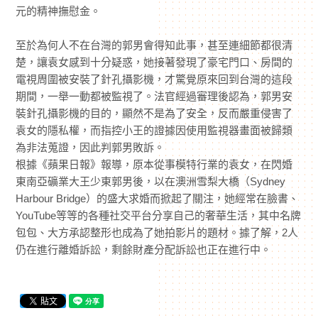
元的精神撫慰金。
至於為何人不在台灣的郭男會得知此事，甚至連細節都很清
楚，讓袁女感到十分疑惑，她接著發現了豪宅門口、房間的
電視周圍被安裝了針孔攝影機，才驚覺原來回到台灣的這段
期間，一舉一動都被監視了。法官經過審理後認為，郭男安
裝針孔攝影機的目的，顯然不是為了安全，反而嚴重侵害了
袁女的隱私權，而指控小王的證據因使用監視器畫面被歸類
為非法蒐證，因此判郭男敗訴。
根據《蘋果日報》報導，原本從事模特行業的袁女，在閃婚
東南亞礦業大王少東郭男後，以在澳洲雪梨大橋（Sydney
Harbour Bridge）的盛大求婚而掀起了關注，她經常在臉書、
YouTube等等的各種社交平台分享自己的奢華生活，其中名牌
包包、大方承認整形也成為了她拍影片的題材。據了解，2人
仍在進行離婚訴訟，剩餘財產分配訴訟也正在進行中。